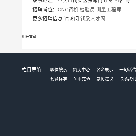
联系地址：重庆市铜梁区东城街道龙飞路1号
招聘岗位：
CNC调机
检验员
测量工程师
更多招聘信息,请访问
铜梁人才网
相关文章
栏目导航:
职位搜索
简历中心
名企展示
一句话
套餐标准
金币充值
意见建议
联系我