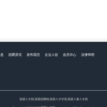
信息
招聘资讯
发布简历
企业入驻
会员中心
法律申明
们
铜梁人才网,铜梁招聘网,铜梁人才市场,铜梁人事人才网